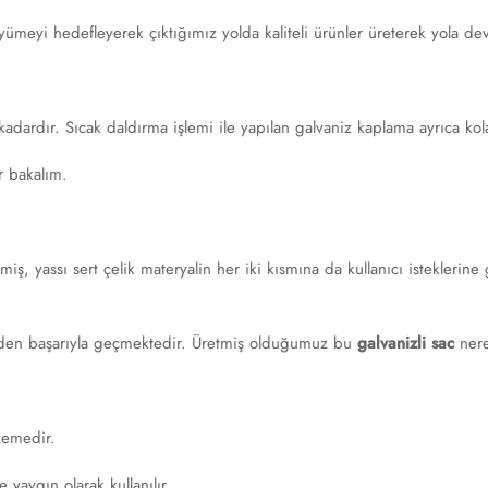
yümeyi hedefleyerek çıktığımız yolda kaliteli ürünler üreterek yola d
dardır. Sıcak daldırma işlemi ile yapılan galvaniz kaplama ayrıca kol
r bakalım.
lmiş, yassı sert çelik materyalin her iki kısmına da kullanıcı istekleri
inden başarıyla geçmektedir. Üretmiş olduğumuz bu
galvanizli sac
nere
zemedir.
 yaygın olarak kullanılır.