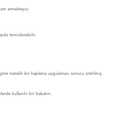
evam etmekteyiz.
ayda temizlenebilir.
ne göre metalik bir kaplama uygulaması sonucu üretilmiş
lerde kullanılır bir bakalım.