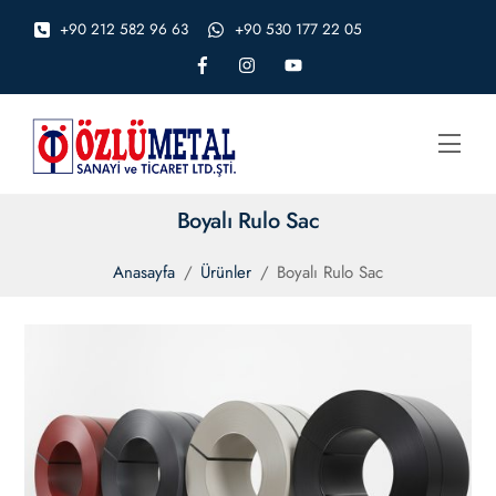
Skip
+90 212 582 96 63
+90 530 177 22 05
to
content
Men
Boyalı Rulo Sac
Anasayfa
/
Ürünler
/
Boyalı Rulo Sac