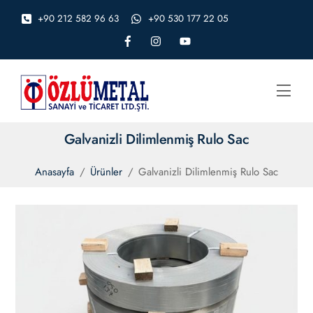
Skip
+90 212 582 96 63
+90 530 177 22 05
to
content
Men
Galvanizli Dilimlenmiş Rulo Sac
Anasayfa
/
Ürünler
/
Galvanizli Dilimlenmiş Rulo Sac