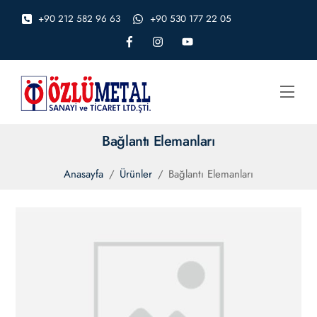
Skip
+90 212 582 96 63
+90 530 177 22 05
to
content
Men
Bağlantı Elemanları
Anasayfa
/
Ürünler
/
Bağlantı Elemanları